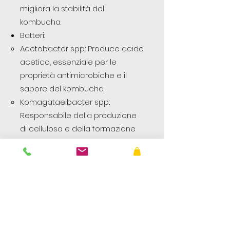
migliora la stabilità del
kombucha.
Batteri:
Acetobacter spp.: Produce acido
acetico, essenziale per le
proprietà antimicrobiche e il
sapore del kombucha.
Komagataeibacter spp.:
Responsabile della produzione
di cellulosa e della formazione
dello SCOBY.
Gluconobacter spp.: Converte il
glucosio in acido gluconico, utile
per la salute intestinale.
Lactobacillus spp.: Favorisce
l’equilibrio della flora intestinale e
ha effetti probiotici benefici.